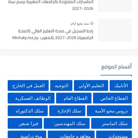
الماسترات المفتوحة بالجامعات المغربية برسم سنة
2026-2027
منذ بضع ايام
رابط التسجيل في منحة التعليم العالي (المنحة
الجامعية) 2026-2027 بالمغرب عبر Minhaty.ma
أقسام الموقع
الأنابيك
التعليم الأولي
التوجيه
العمل في الخارج
القطاع الخاص
القطاع العام
الوظائف العسكرية
دروس محو الأمية
سلك الإجازة
سلك الدكتوراه
سلك الماستر
سلك المهندسين
فيزا شنغن
مستجدات
معاهد و جامعات
منح دراسية