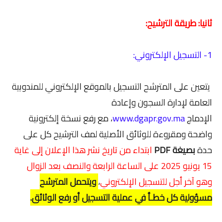
ثانيا: طريقة الترشيح:
1- التسجيل الإلكتروني:
يتعين على المترشح التسجيل بالموقع الإلكتروني للمندوبية
العامة لإدارة السجون وإعادة
الإدماج
www.dgapr.gov.ma
، مع رفع نسخة إلكترونية
واضحة ومقروءة للوثائق الأصلية لمف الترشيح كل على
حدة
بصيغة PDF
ابتداء من تاريخ نشر هذا الإعلان إلى غاية
15 يونيو 2025 على الساعة الرابعة والنصف بعد الزوال
وهو آخر أجل للتسجيل الإلكتروني
،
ويتحمل المترشح
مسؤولية كل خطـأ في عملية التسجيل أو رفع الوثائق.