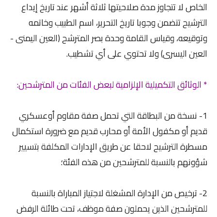
الخاص لا تتجاوز مدة صلاحيتها ثلاثة أشهر عند تاريخ إيداع
الترشيح تتضمن وجوبا تاريخ التحرير، اسم الطبيب وخاتمه
وتوقيعه، وقياس القامة وحدة بصر المترشح (العين اليمنى -
العين اليسرى) ولا تحتوي على أي تشطيب.
* الوثائق التكميلية الإلزامية لبعض الفئات من المترشحين:
1- نسخة من البطاقة التي تحمل صفة مقاوم أوعسكري
قديم أو مكفول الأمة أو محارب قديم مع ضرورة استكمال
مسطرة الترشيح لاحقا عن طريق الإدارات المكلفة بتسيير
شؤونهم بالنسبة للمترشحين من هذه الفئة؛
2- ترخيص من الإدارة المشغلة لاجتياز المباراة بالنسبة
للمترشحين الذين يحملون صفة موظف، تحت طائلة الرفض