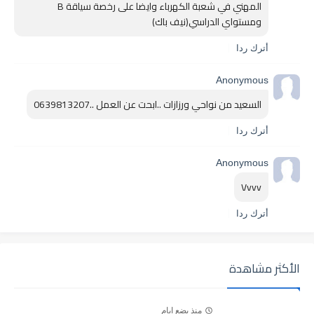
المهني في شعبة الكهرباء وايضا على رخصة سياقة B 
ومستواي الدراسي(نيف باك)
أترك ردا
Anonymous
السعيد من نواحي ورزازات ..ابحت عن العمل ..0639813207
أترك ردا
Anonymous
Vvvv
أترك ردا
الأكثر مشاهدة
منذ بضع ايام