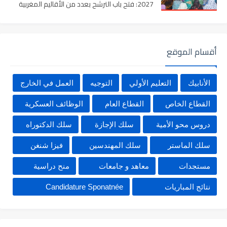
2027: فتح باب الترشح بعدد من الأقاليم المغربية
أقسام الموقع
الأنابيك
التعليم الأولي
التوجيه
العمل في الخارج
القطاع الخاص
القطاع العام
الوظائف العسكرية
دروس محو الأمية
سلك الإجازة
سلك الدكتوراه
سلك الماستر
سلك المهندسين
فيزا شنغن
مستجدات
معاهد و جامعات
منح دراسية
نتائج المباريات
Candidature Sponatnée