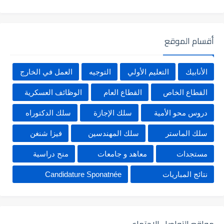
أقسام الموقع
الأنابيك
التعليم الأولي
التوجيه
العمل في الخارج
القطاع الخاص
القطاع العام
الوظائف العسكرية
دروس محو الأمية
سلك الإجازة
سلك الدكتوراه
سلك الماستر
سلك المهندسين
فيزا شنغن
مستجدات
معاهد و جامعات
منح دراسية
نتائج المباريات
Candidature Sponatnée