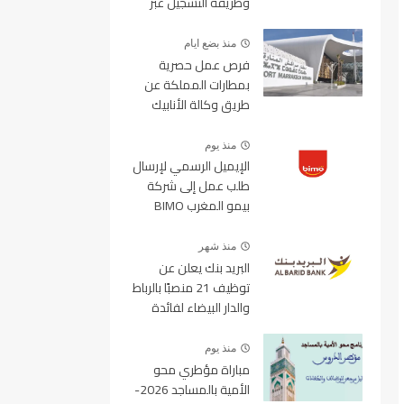
وطريقة التسجيل عبر
منصة ولوج
منذ بضع ايام
فرص عمل حصرية
بمطارات المملكة عن
طريق وكالة الأنابيك
2026
منذ يوم
الإيميل الرسمي لإرسال
طلب عمل إلى شركة
بيمو المغرب BIMO
2026
منذ شهر
البريد بنك يعلن عن
توظيف 21 منصبًا بالرباط
والدار البيضاء لفائدة
الأطر والمهندسين
والتقنيين
منذ يوم
مباراة مؤطري محو
الأمية بالمساجد 2026-