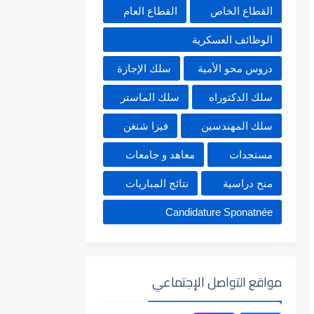
القطاع الخاص
القطاع العام
الوظائف العسكرية
دروس محو الأمية
سلك الإجازة
سلك الدكتوراه
سلك الماستر
سلك المهندسين
فيزا شنغن
مستجدات
معاهد و جامعات
منح دراسية
نتائج المباريات
Candidature Sponatnée
مواقع التواصل الإجتماعي