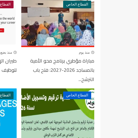
القطاع الخاص
القطاع
منذ يوم
منذ بضع ا
مباراة مؤطري برنامج محو الأمية
طيران ال
بالمساجد 2026-2027: فتح باب
لتوظيف ا
الترشح...
القطاع الخاص
القطاع