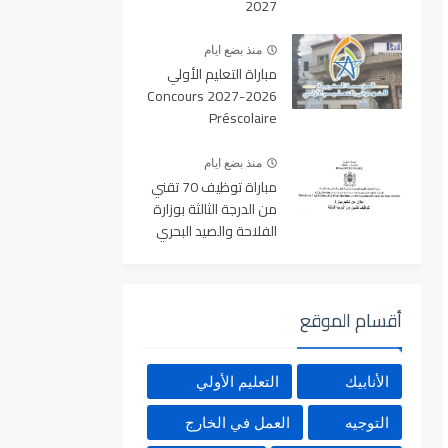
2027
منذ بضع ايام
مباراة التعليم الأولي
2026-2027 Concours
Préscolaire
منذ بضع ايام
مباراة توظيف 70 تقني
من الدرجة الثالثة بوزارة
الفلاحة والصيد البحري
والتنمية القروية والمياه
والغابات آخر أجل 19
غشت 2026
أقسام الموقع
الأنابيك
التعليم الأولي
التوجيه
العمل في الخارج