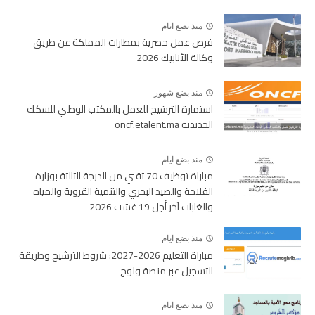
منذ بضع ايام
فرص عمل حصرية بمطارات المملكة عن طريق
وكالة الأنابيك 2026
منذ بضع شهور
استمارة الترشيح للعمل بالمكتب الوطني للسكك
الحديدية oncf.etalent.ma
منذ بضع ايام
مباراة توظيف 70 تقني من الدرجة الثالثة بوزارة
الفلاحة والصيد البحري والتنمية القروية والمياه
والغابات آخر أجل 19 غشت 2026
منذ بضع ايام
مباراة التعليم 2026-2027: شروط الترشيح وطريقة
التسجيل عبر منصة ولوج
منذ بضع ايام