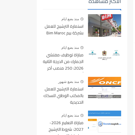
الأكثر مشاهدة
منذ بضع ايام
استمارة الترشيح للعمل
بشركة بيم Bim Maroc
منذ بضع ايام
مباراة توظيف مفتشي
الجمارك من الدرجة الثانية
2026: 250 منصب آخر
أجل للتسجيل 10 غشت
2026
منذ بضع شهور
استمارة الترشيح للعمل
بالمكتب الوطني للسكك
الحديدية
oncf.etalent.ma
منذ بضع ايام
مباراة التعليم 2026-
2027: شروط الترشيح