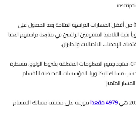
تُعد الأقسام التحضيرية للمدارس العليا (CPGE) من أفضل المسارات الدراسية المتاحة بعد الحصول على
 نخبة التلاميذ المتفوقين الراغبين في متابعة دراستهم العليا
قتصاد، الإحصاء، الاتصالات والطيران.
في هذا الدليل الشامل حول CPGE 2026-2027، ستجد جميع المعلومات المتعلقة بشروط الولوج، مسطرة
 حسب مسالك البكالوريا، المؤسسات المحتضنة للأقسام
لمسار المتميز
4979 مقعدا
موزعة على مختلف مسالك الاقسام