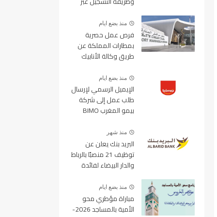
وطريقة التسجيل عبر
منصة ولوج
منذ بضع ايام
فرص عمل حصرية
بمطارات المملكة عن
طريق وكالة الأنابيك
2026
منذ بضع ايام
الإيميل الرسمي لإرسال
طلب عمل إلى شركة
بيمو المغرب BIMO
2026
منذ شهر
البريد بنك يعلن عن
توظيف 21 منصبًا بالرباط
والدار البيضاء لفائدة
الأطر والمهندسين
والتقنيين
منذ بضع ايام
مباراة مؤطري محو
الأمية بالمساجد 2026-