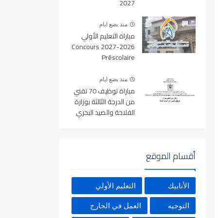
2027
منذ بضع ايام
مباراة التعليم الأولي
2026-2027 Concours
Préscolaire
منذ بضع ايام
مباراة توظيف 70 تقني
من الدرجة الثالثة بوزارة
الفلاحة والصيد البحري
والتنمية القروية والمياه
والغابات آخر أجل 19
غشت 2026
أقسام الموقع
الأنابيك
التعليم الأولي
التوجيه
العمل في الخارج