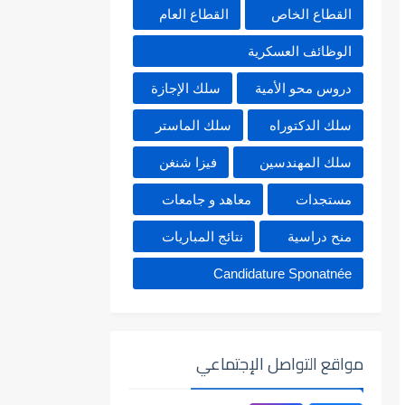
القطاع الخاص
القطاع العام
الوظائف العسكرية
دروس محو الأمية
سلك الإجازة
سلك الدكتوراه
سلك الماستر
سلك المهندسين
فيزا شنغن
مستجدات
معاهد و جامعات
منح دراسية
نتائج المباريات
Candidature Sponatnée
مواقع التواصل الإجتماعي