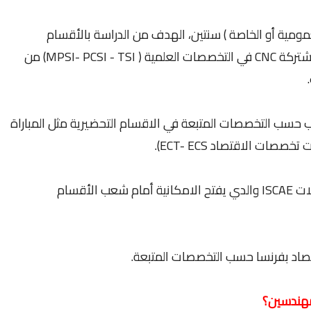
عمومية أو الخاصة ) سنتين، الهدف من الدراسة بالأقسام
التحضيرية، التحضير لاجتياز المباراة الوطنية المشتركة CNC في التخصصات العلمية ( MPSI- PCSI - TSI) من
رب حسب التخصصات المتبعة في الاقسام التحضيرية مثل المباراة
🔸 ولوج المعهد العالي للتجارة وادارة المقاولات ISCAE والدي يفتح الامكانية أمام شعب الأقسام
تصاد بفرنسا حسب التخصصات المتبعة.