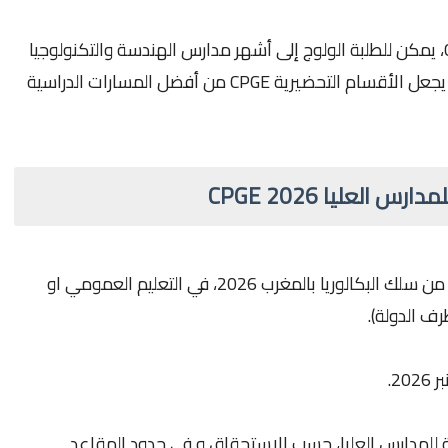
بعد النجاح في المباراة الوطنية المشتركة CNC، يمكن للطلبة الولوج إلى أشهر مدارس الهندسة والتكنولوجيا
والطيران والإحصاء والاتصالات بالمغرب، مما يجعل الأقسام التحضيرية CPGE من أفضل المسارات الدراسية
العليا CPGE 2026
ان يكون التلميذ يتابع دراسته في السنة الثانية من سلك البكالوريا بالمغرب 2026، في التعليم العمومي او
 الدولة).
ة للمدارس العليا، حسب الاستحقاق و في حدود المقاعد