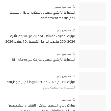
منذ بضع شهور
استمارة الترشيح للعمل بالمكتب الوطني للسكك
الحديدية oncf.etalent.ma
منذ بضع ايام
مباراة توظيف مفتشي الجمارك من الدرجة الثانية
2026: 250 منصب آخر أجل للتسجيل 10 غشت 2026
منذ بضع ايام
استمارة الترشيح للعمل بشركة بيم Bim Maroc
منذ بضع ايام
مباراة التعليم 2026-2027: شروط الترشيح وطريقة
التسجيل عبر منصة ولوج
منذ شهر
مباراة ولوج المعهد الملكي للتقنيين المتخصصين
في المياه والغابات 2026-2027 IRTSEF