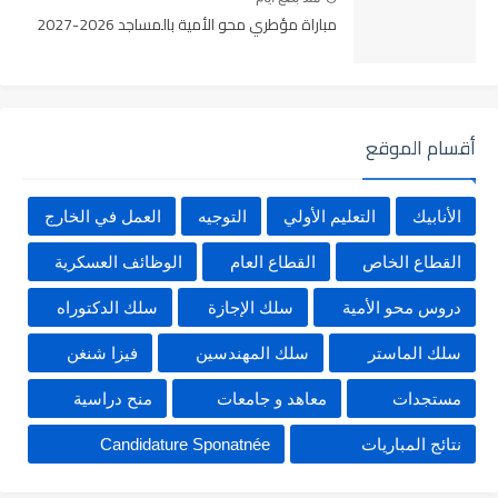
مباراة مؤطري محو الأمية بالمساجد 2026-2027
أقسام الموقع
الأنابيك
التعليم الأولي
التوجيه
العمل في الخارج
القطاع الخاص
القطاع العام
الوظائف العسكرية
دروس محو الأمية
سلك الإجازة
سلك الدكتوراه
سلك الماستر
سلك المهندسين
فيزا شنغن
مستجدات
معاهد و جامعات
منح دراسية
نتائج المباريات
Candidature Sponatnée