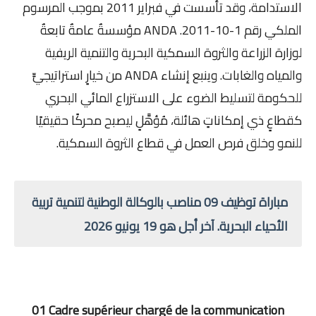
الاستدامة، وقد تأسست في فبراير 2011 بموجب المرسوم
الملكي رقم 1-10-2011. ANDA مؤسسةٌ عامةٌ تابعةٌ
لوزارة الزراعة والثروة السمكية البحرية والتنمية الريفية
والمياه والغابات. وينبع إنشاء ANDA من خيارٍ استراتيجيٍّ
للحكومة لتسليط الضوء على الاستزراع المائي البحري
كقطاعٍ ذي إمكاناتٍ هائلة، مُؤهَّلٍ ليصبح محركًا حقيقيًا
للنمو وخلق فرص العمل في قطاع الثروة السمكية.
مباراة توظيف 09 مناصب بالوكالة الوطنية لتنمية تربية
الأحياء البحرية. آخر أجل هو 19 يونيو 2026
01 Cadre supérieur chargé de la communication