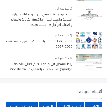
منذ بضع ايام
مباراة توظيف 70 تقني من الدرجة الثالثة بوزارة
الفلاحة والصيد البحري والتنمية القروية والمياه
والغابات آخر أجل 19 غشت 2026
منذ بضع ايام
الماسترات المفتوحة بالجامعات المغربية برسم سنة
2026-2027
منذ بضع ايام
رابط التسجيل في منحة التعليم العالي (المنحة
الجامعية) 2026-2027 بالمغرب عبر Minhaty.ma
أقسام الموقع
الأنابيك
التعليم الأولي
التوجيه
العمل في الخارج