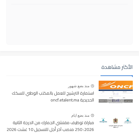
الأكثر مشاهدة
منذ بضع شهور
استمارة الترشيح للعمل بالمكتب الوطني للسكك
الحديدية oncf.etalent.ma
منذ بضع ايام
مباراة توظيف مفتشي الجمارك من الدرجة الثانية
2026: 250 منصب آخر أجل للتسجيل 10 غشت 2026