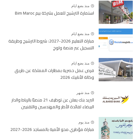
منذ بضع ايام
استمارة الترشيح للعمل بشركة بيم Bim Maroc
منذ بضع ايام
مباراة التعليم 2026-2027: شروط الترشيح وطريقة
التسجيل عبر منصة ولوج
منذ بضع ايام
فرص عمل حصرية بمطارات المملكة عن طريق
وكالة الأنابيك 2026
منذ شهر
البريد بنك يعلن عن توظيف 21 منصبًا بالرباط والدار
البيضاء لفائدة الأطر والمهندسين والتقنيين
منذ يوم
مباراة مؤطري محو الأمية بالمساجد 2026-2027