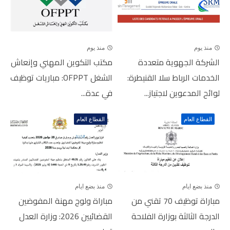
منذ يوم
منذ يوم
الشركة الجهوية متعددة
مكتب التكوين المهني وإنعاش
الخدمات الرباط سلا القنيطرة:
الشغل OFPPT: مباريات توظيف
لوائح المدعوين لاجتياز...
في عدة...
القطاع العام
القطاع العام
منذ بضع ايام
منذ بضع ايام
مباراة توظيف 70 تقني من
مباراة ولوج مهنة المفوضين
الدرجة الثالثة بوزارة الفلاحة
القضائيين 2026: وزارة العدل