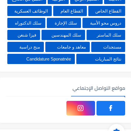
القطاع الخاص
القطاع العام
الوظائف العسكرية
دروس محو الأمية
سلك الإجازة
سلك الدكتوراه
سلك الماستر
سلك المهندسين
فيزا شنغن
مستجدات
معاهد و جامعات
منح دراسية
نتائج المباريات
Candidature Sponatnée
مواقع التواصل الإجتماعي