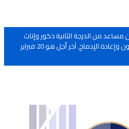
قائد السجون مساعد من الدرجة الثانية ذكور وإناث
بالمندوبية العامة لإدارة السجون وإعادة الإدماج. آخر أجل هو 20 فبراير