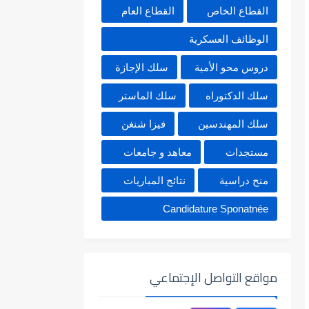
القطاع الخاص
القطاع العام
الوظائف العسكرية
دروس محو الأمية
سلك الإجازة
سلك الدكتوراه
سلك الماستر
سلك المهندسين
فيزا شنغن
مستجدات
معاهد و جامعات
منح دراسية
نتائج المباريات
Candidature Sponatnée
مواقع التواصل الإجتماعي