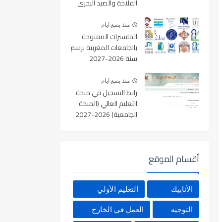
الفلاحة والصيد البحري
والتنمية القروية والمياه
والغابات آخر أجل 19
منذ بضع ايام
غشت 2026
الماسترات المفتوحة
بالجامعات المغربية برسم
سنة 2026-2027
منذ بضع ايام
رابط التسجيل في منحة
التعليم العالي (المنحة
الجامعية) 2026-2027
بالمغرب عبر Minhaty.ma
أقسام الموقع
الأنابيك
التعليم الأولي
التوجيه
العمل في الخارج