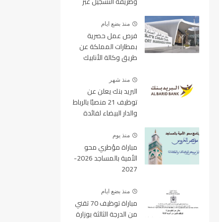
وطريقة التسجيل عبر
منصة ولوج
منذ بضع ايام
فرص عمل حصرية
بمطارات المملكة عن
طريق وكالة الأنابيك
2026
منذ شهر
البريد بنك يعلن عن
توظيف 21 منصبًا بالرباط
والدار البيضاء لفائدة
الأطر والمهندسين
والتقنيين
منذ يوم
مباراة مؤطري محو
الأمية بالمساجد 2026-
2027
منذ بضع ايام
مباراة توظيف 70 تقني
من الدرجة الثالثة بوزارة