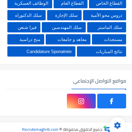
القطاع الخاص
القطاع العام
الوظائف العسكرية
دروس محو الأمية
سلك الإجازة
سلك الدكتوراه
سلك الماستر
سلك المهندسين
فيزا شنغن
مستجدات
معاهد و جامعات
منح دراسية
نتائج المباريات
Candidature Sponatnée
مواقع التواصل الإجتماعي
جميع الحقوق محفوظة ©
Recrutemaghrib.com