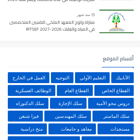
منذ شهر
مباراة ولوج المعهد الملكي للتقنيين المتخصصين
في المياه والغابات 2026-2027 IRTSEF
أقسام الموقع
الأنابيك
التعليم الأولي
التوجيه
العمل في الخارج
القطاع الخاص
القطاع العام
الوظائف العسكرية
دروس محو الأمية
سلك الإجازة
سلك الدكتوراه
سلك الماستر
سلك المهندسين
فيزا شنغن
مستجدات
معاهد و جامعات
منح دراسية