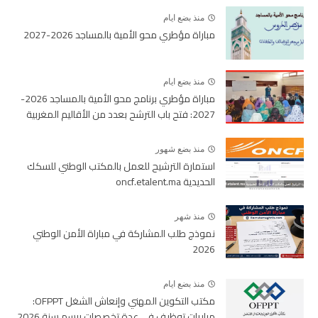
منذ بضع ايام
مباراة مؤطري محو الأمية بالمساجد 2026-2027
منذ بضع ايام
مباراة مؤطري برنامج محو الأمية بالمساجد 2026-
2027: فتح باب الترشح بعدد من الأقاليم المغربية
منذ بضع شهور
استمارة الترشيح للعمل بالمكتب الوطني للسكك
الحديدية oncf.etalent.ma
منذ شهر
نموذج طلب المشاركة في مباراة الأمن الوطني
2026
منذ بضع ايام
مكتب التكوين المهني وإنعاش الشغل OFPPT:
مباريات توظيف في عدة تخصصات برسم سنة 2026