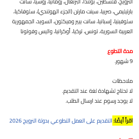
النرويج، فلسطين، بولندا، البرتغال، رومانيا، روسيا، سانت
بارتيليمي، صربيا، سينت مارتن (الجزء الهولندي)، سلوفاكيا،
سلوفينيا، إسبانيا، سانت بيير وميكلون، السويد، الجمهورية
العربية السورية، تونس، تركيا، أوكرانيا، واليس وفوتونا
مدة التطوع
9 شهور.
ملاحظات
لا تحتاج لشهادة لغة عند التقديم.
لا يوجد رسوم عند ارسال الطلب.
اقرأ أيضًا:
التقديم على العمل التطوعي بدولة النرويج 2026