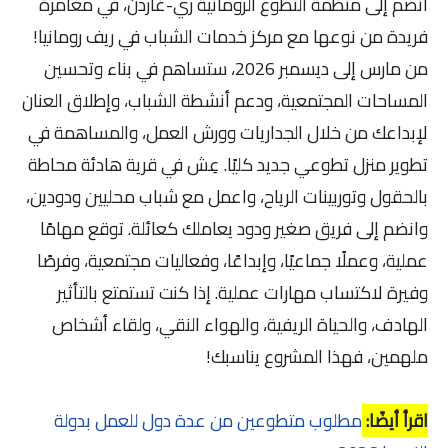
انضم إلى منظمة التطوع الرومانية ري-غاردن، في مغامرة
فريدة من نوعها مع مركز خدمات الشباب في ريف رومانيا!
من مارس إلى ديسمبر 2026، ستساهم في بناء وتحسين
المساحات المجتمعية، ودعم أنشطة الشباب، وإطلاق العنان
لإبداعك من خلال الجداريات وورش العمل، والمساهمة في
تطوير منزل تطوعي جديد كليًا. عِش في قرية هادئة محاطة
بالحقول وتوربينات الرياح، واعمل مع شباب محليين ودودين،
وانضم إلى فريق صغير ودود يعاملك كعائلة. توقع مهامًا
عملية، وعملًا جماعيًا، وإبداعًا، وفعاليات مجتمعية، وفرصًا
وفيرة لاكتساب مهارات عملية. إذا كنت تستمتع بالتأثير
الهادف، والحياة الريفية، والهواء النقي، ولقاء أشخاص
ملهمين، فهذا المشروع يناسبك!
اقرأ أيضًا:
مطلوب متطوعين من عدة دول للعمل بدولة