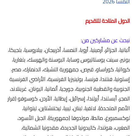
النمسا 2026
الدول المتاحة للتقديم
نبحث عن مشاركين من:
ألبانيا، الجزائر، أرمينيا، أروبا، النمسا، أذربيجان، بيلاروسيا، بلجيكا،
بونير، سينت يوستاتيوس وسابا، البوسنة والهرسك، بلغاريا،
كرواتيا، كوراساو، قبرص، جمهورية التشيك، الدنمارك، مصر،
إستونيا، فنلندا، فرنسا، بولينيزيا الفرنسية، الأراضي الفرنسية
الجنوبية والقطبية الجنوبية، جورجيا، ألمانيا، اليونان، غرينلاند،
المجر، أيسلندا، أيرلندا، إسرائيل، إيطاليا، الأردن، كوسوفو (قرار
الأمم المتحدة)، لاتفيا، لبنان، ليبيا، ليختنشتاين، ليتوانيا،
لوكسمبورغ، مالطا، مولدوفا (جمهورية)، الجبل الأسود،
المغرب، هولندا، كاليدونيا الجديدة، مقدونيا الشمالية،