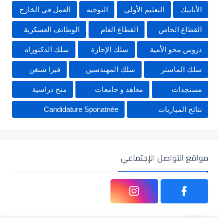
الأنابيك
التعليم الأولي
التوجيه
العمل في الخارج
القطاع الخاص
القطاع العام
الوظائف العسكرية
دروس محو الأمية
سلك الإجازة
سلك الدكتوراه
سلك الماستر
سلك المهندسين
فيزا شنغن
مستجدات
معاهد و جامعات
منح دراسية
نتائج المباريات
Candidature Sponatnée
مواقع التواصل الإجتماعي