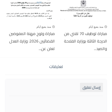
منذ بضع ايام
منذ بضع ايام
مباراة توظيف 70 تقني من
مباراة ولوج مهنة المفوضين
الدرجة الثالثة بوزارة الفلاحة
القضائيين 2026: وزارة العدل
والصيد...
تعلن عن...
تعليقات
إرسال تعليق