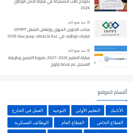
نموذج طلب المشاركة في مباراة الأمن الوطني
2026
منذ بضع ايام
مكتب التكوين المهني وإنعاش الشغل OFPPT:
مباريات توظيف في عدة تخصصات برسم سنة 2026
منذ بضع ايام
مباراة التعليم 2026-2027: شروط الترشيح وطريقة
التسجيل عبر منصة ولوج
أقسام الموقع
الأنابيك
التعليم الأولي
التوجيه
العمل في الخارج
القطاع الخاص
القطاع العام
الوظائف العسكرية