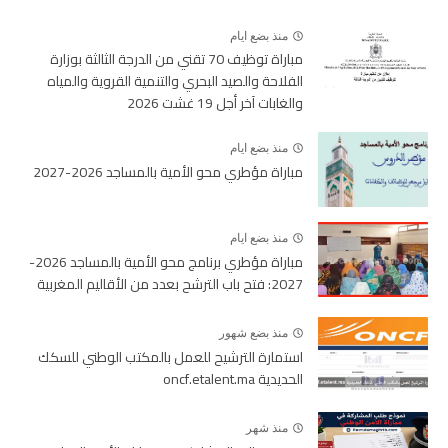
منذ بضع ايام
مباراة توظيف 70 تقني من الدرجة الثالثة بوزارة
الفلاحة والصيد البحري والتنمية القروية والمياه
والغابات آخر أجل 19 غشت 2026
منذ بضع ايام
مباراة مؤطري محو الأمية بالمساجد 2026-2027
منذ بضع ايام
مباراة مؤطري برنامج محو الأمية بالمساجد 2026-
2027: فتح باب الترشح بعدد من الأقاليم المغربية
منذ بضع شهور
استمارة الترشيح للعمل بالمكتب الوطني للسكك
الحديدية oncf.etalent.ma
منذ شهر