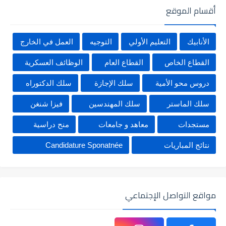
أقسام الموقع
الأنابيك
التعليم الأولي
التوجيه
العمل في الخارج
القطاع الخاص
القطاع العام
الوظائف العسكرية
دروس محو الأمية
سلك الإجازة
سلك الدكتوراه
سلك الماستر
سلك المهندسين
فيزا شنغن
مستجدات
معاهد و جامعات
منح دراسية
نتائج المباريات
Candidature Sponatnée
مواقع التواصل الإجتماعي