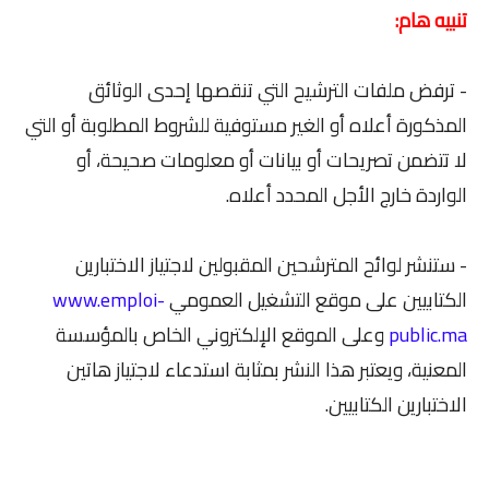
تنبيه هام:
- ترفض ملفات الترشيح التي تنقصها إحدى الوثائق
المذكورة أعلاه أو الغير مستوفية للشروط المطلوبة أو التي
لا تتضمن تصريحات أو بيانات أو معلومات صحيحة، أو
الواردة خارج الأجل المحدد أعلاه.
- ستنشر لوائح المترشحين المقبولين لاجتياز الاختبارين
الكتابيين على موقع التشغيل العمومي
www.emploi-
public.ma
وعلى الموقع الإلكتروني الخاص بالمؤسسة
المعنية، ويعتبر هذا النشر بمثابة استدعاء لاجتياز هاتين
الاختبارين الكتابيين.