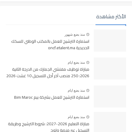
الأكثر مشاهدة
منذ بضع شهور
استمارة الترشيح للعمل بالمكتب الوطني للسكك
الحديدية oncf.etalent.ma
منذ بضع ايام
مباراة توظيف مفتشي الجمارك من الدرجة الثانية
2026: 250 منصب آخر أجل للتسجيل 10 غشت 2026
منذ بضع ايام
استمارة الترشيح للعمل بشركة بيم Bim Maroc
منذ بضع ايام
مباراة التعليم 2026-2027: شروط الترشيح وطريقة
التسجيل عبر منصة ولوج