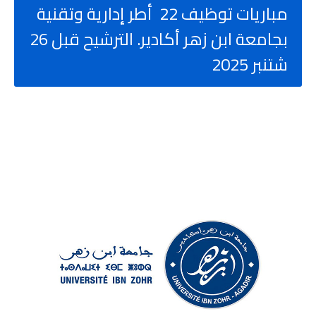
مباريات توظيف 22 أطر إدارية وتقنية
بجامعة ابن زهر أكادير. الترشيح قبل 26
شتنبر 2025