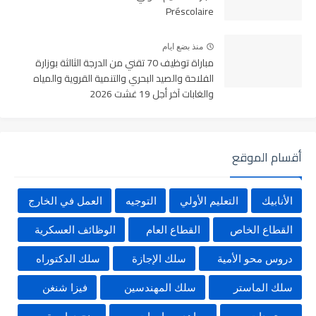
Préscolaire
منذ بضع ايام
مباراة توظيف 70 تقني من الدرجة الثالثة بوزارة
الفلاحة والصيد البحري والتنمية القروية والمياه
والغابات آخر أجل 19 غشت 2026
أقسام الموقع
الأنابيك
التعليم الأولي
التوجيه
العمل في الخارج
القطاع الخاص
القطاع العام
الوظائف العسكرية
دروس محو الأمية
سلك الإجازة
سلك الدكتوراه
سلك الماستر
سلك المهندسين
فيزا شنغن