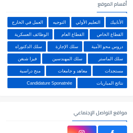
أقسام الموقع
الأنابيك
التعليم الأولي
التوجيه
العمل في الخارج
القطاع الخاص
القطاع العام
الوظائف العسكرية
دروس محو الأمية
سلك الإجازة
سلك الدكتوراه
سلك الماستر
سلك المهندسين
فيزا شنغن
مستجدات
معاهد و جامعات
منح دراسية
نتائج المباريات
Candidature Sponatnée
مواقع التواصل الإجتماعي