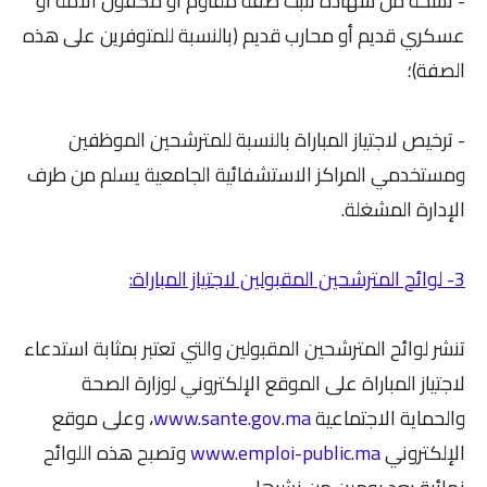
- نسخة من شهادة تثبت صفة مقاوم أو مكفول الأمة أو
عسكري قديم أو محارب قديم (بالنسبة للمتوفرين على هذه
الصفة)؛
- ترخيص لاجتياز المباراة بالنسبة للمترشحين الموظفين
ومستخدمي المراكز الاستشفائية الجامعية يسلم من طرف
الإدارة المشغلة.
3- لوائح المترشحين المقبولين لاجتياز المباراة:
تنشر لوائح المترشحين المقبولين والتي تعتبر بمثابة استدعاء
لاجتياز المباراة على الموقع الإلكتروني لوزارة الصحة
والحماية الاجتماعية
www.sante.gov.ma
، وعلى موقع
الإلكتروني
www.emploi-public.ma
وتصبح هذه اللوائح