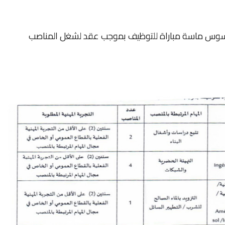
هة سوس ماسة مباراة للتوظيف بموجب عقد لشغل المناصب