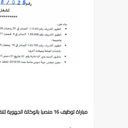
مباراة توظيف 16 منصبا بالوكالة الجهوية لتنفيذ المشاريع بجهة سوس ماسة. آخر أجل هو 12 شتنبر 2025