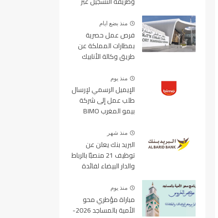
وطريقة التسجيل عبر
منصة ولوج
منذ بضع ايام
فرص عمل حصرية
بمطارات المملكة عن
طريق وكالة الأنابيك
2026
منذ يوم
الإيميل الرسمي لإرسال
طلب عمل إلى شركة
بيمو المغرب BIMO
2026
منذ شهر
البريد بنك يعلن عن
توظيف 21 منصبًا بالرباط
والدار البيضاء لفائدة
الأطر والمهندسين
والتقنيين
منذ يوم
مباراة مؤطري محو
الأمية بالمساجد 2026-