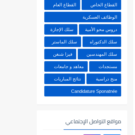
القطاع الخاص
القطاع العام
الوظائف العسكرية
دروس محو الأمية
سلك الإجازة
سلك الدكتوراه
سلك الماستر
سلك المهندسين
فيزا شنغن
مستجدات
معاهد و جامعات
منح دراسية
نتائج المباريات
Candidature Sponatnée
مواقع التواصل الإجتماعي