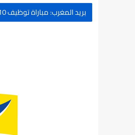
بريد المغرب: مباراة توظيف 10 اعوان شباك، آخر أجل 15 غشت 2025