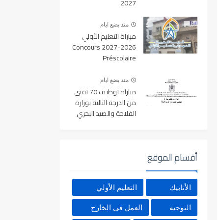
2027
منذ بضع ايام
مباراة التعليم الأولي
2026-2027 Concours
Préscolaire
منذ بضع ايام
مباراة توظيف 70 تقني
من الدرجة الثالثة بوزارة
الفلاحة والصيد البحري
والتنمية القروية والمياه
والغابات آخر أجل 19
غشت 2026
أقسام الموقع
الأنابيك
التعليم الأولي
التوجيه
العمل في الخارج