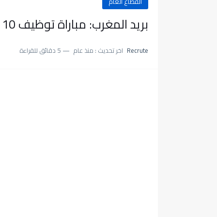
القطاع العام
بريد المغرب: مباراة توظيف 10 اعوان شباك، آخر أجل 15 غشت 2025
Recrute
اخر تحديث :
منذ عام
5 دقائق للقراءة