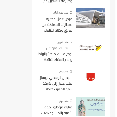
وطريقة التسجيل عبر
منصة ولوج
منذ بضع ايام
فرص عمل حصرية
بمطارات المملكة عن
طريق وكالة الأنابيك
2026
منذ شهر
البريد بنك يعلن عن
توظيف 21 منصبًا بالرباط
والدار البيضاء لفائدة
الأطر والمهندسين
والتقنيين
منذ يوم
الإيميل الرسمي لإرسال
طلب عمل إلى شركة
بيمو المغرب BIMO
2026
منذ يوم
مباراة مؤطري محو
الأمية بالمساجد 2026-