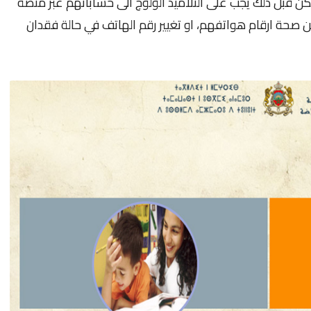
على رقم الهاتف، لكن قبل ذلك يجب على التلاميذ الولوج الى حساباتهم عبر منصة
من صحة ارقام هواتفهم، او تغيير رقم الهاتف في حالة فقدان