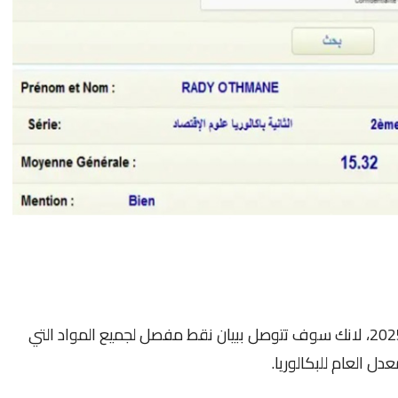
و هي احسن طريقة للتوصل بنتائج البكالوريا 2025، لانك سوف تتوصل ببيان نقط مفصل لجميع المواد التي
دل العام للبكالوريا.