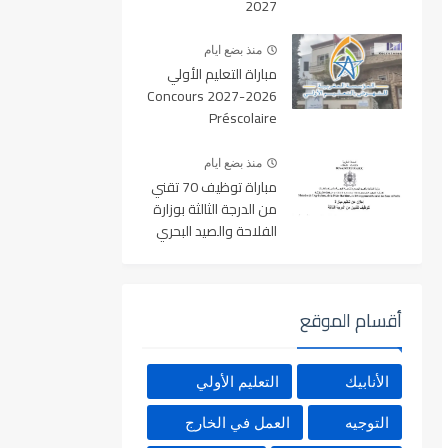
2027
منذ بضع ايام
مباراة التعليم الأولي
2026-2027 Concours
Préscolaire
منذ بضع ايام
مباراة توظيف 70 تقني
من الدرجة الثالثة بوزارة
الفلاحة والصيد البحري
والتنمية القروية والمياه
والغابات آخر أجل 19
غشت 2026
أقسام الموقع
الأنابيك
التعليم الأولي
التوجيه
العمل في الخارج