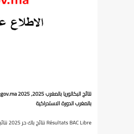
بالمغرب الدورة الاستدراكية
Résultats BAC Libre نتائج باك حر 2025 نتائج البكالوريا الأحرار نتائج و امتحانات البكالوريا الأحرار 2025.