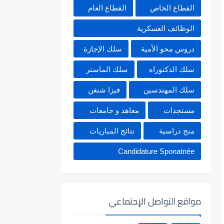
القطاع الخاص
القطاع العام
الوظائف العسكرية
دروس محو الأمية
سلك الإجازة
سلك الدكتوراه
سلك الماستر
سلك المهندسين
فيزا شنغن
مستجدات
معاهد و جامعات
منح دراسية
نتائج المباريات
Candidature Sponatnée
مواقع التواصل الإجتماعي