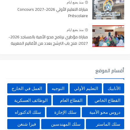
منذ بضع ايام
مباراة التعليم الأولي 2026-2027 Concours
Préscolaire
منذ بضع ايام
مباراة مؤطري برنامج محو الأمية بالمساجد 2026-
2027: فتح باب الترشح بعدد من الأقاليم المغربية
أقسام الموقع
الأنابيك
التعليم الأولي
التوجيه
العمل في الخارج
القطاع الخاص
القطاع العام
الوظائف العسكرية
دروس محو الأمية
سلك الإجازة
سلك الدكتوراه
سلك الماستر
سلك المهندسين
فيزا شنغن