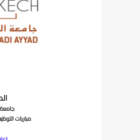
الم
جامعة 
مباريات التوظي
إعل