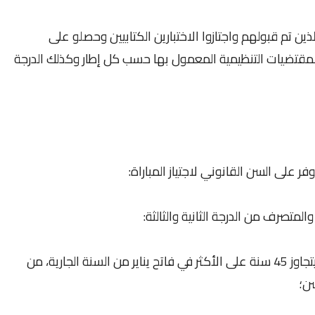
ذين تم قبولهم واجتازوا الاختبارين الكتابيين وحصلو على
لمقتضيات التنظيمية المعمول بها حسب كل إطار وكذلك الدرجة
ر على السن القانوني لاجتياز المباراة:
لمتصرف من الدرجة الثانية والثالثة:
- ألا يقل عمر المترشح(ة) عن 18 سنة وألا يتجاوز 45 سنة على الأكثر في فاتح يناير من السنة الجارية، من
سن؛