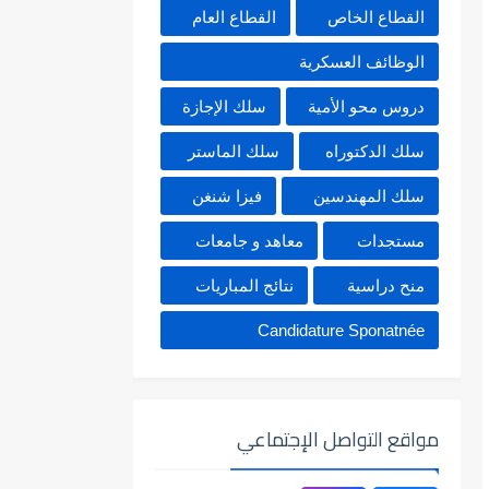
القطاع الخاص
القطاع العام
الوظائف العسكرية
دروس محو الأمية
سلك الإجازة
سلك الدكتوراه
سلك الماستر
سلك المهندسين
فيزا شنغن
مستجدات
معاهد و جامعات
منح دراسية
نتائج المباريات
Candidature Sponatnée
مواقع التواصل الإجتماعي