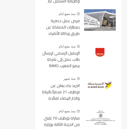
وطريقة التسجيل عبر
منصة ولوج
منذ بضع ايام
فرص عمل حصرية
بمطارات المملكة عن
طريق وكالة الأنابيك
2026
منذ بضع ايام
الإيميل الرسمي لإرسال
طلب عمل إلى شركة
بيمو المغرب BIMO
2026
منذ شهر
البريد بنك يعلن عن
توظيف 21 منصبًا بالرباط
والدار البيضاء لفائدة
الأطر والمهندسين
والتقنيين
منذ بضع ايام
مباراة توظيف 70 تقني
من الدرجة الثالثة بوزارة