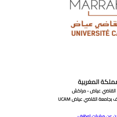
ملكة المغربية
القاضي عياض - مراكش
ف بجامعة القاضي عياض UCAM
ان عن مباريات توظيف