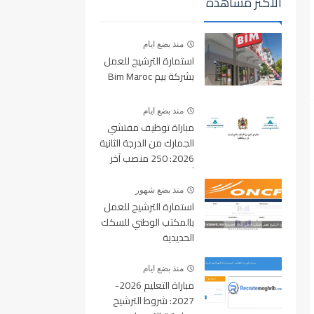
الأكثر مشاهدة
منذ بضع ايام
استمارة الترشيح للعمل
بشركة بيم Bim Maroc
منذ بضع ايام
مباراة توظيف مفتشي
الجمارك من الدرجة الثانية
2026: 250 منصب آخر
أجل للتسجيل 10 غشت
2026
منذ بضع شهور
استمارة الترشيح للعمل
بالمكتب الوطني للسكك
الحديدية
oncf.etalent.ma
منذ بضع ايام
مباراة التعليم 2026-
2027: شروط الترشيح