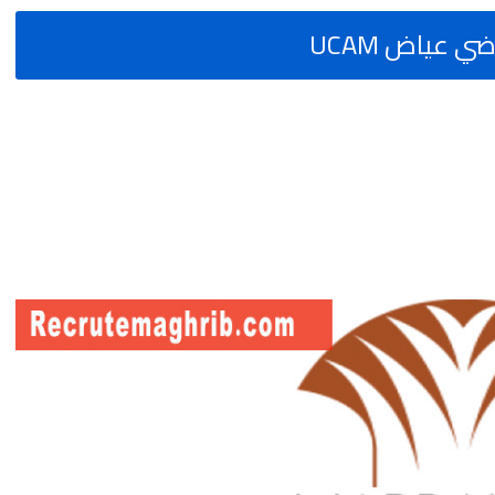
 عياض UCAM