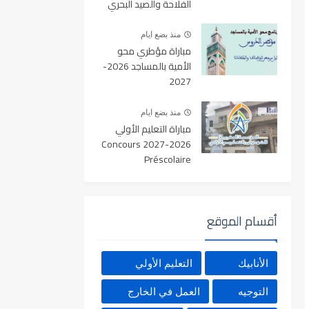
الفلاحة والصيد البحري
والتنمية القروية والمياه
والغابات آخر أجل 19
منذ بضع ايام
غشت 2026
مباراة مؤطري محو
الأمية بالمساجد 2026-
2027
منذ بضع ايام
مباراة التعليم الأولي
2026-2027 Concours
Préscolaire
أقسام الموقع
الأنابيك
التعليم الأولي
التوجيه
العمل في الخارج