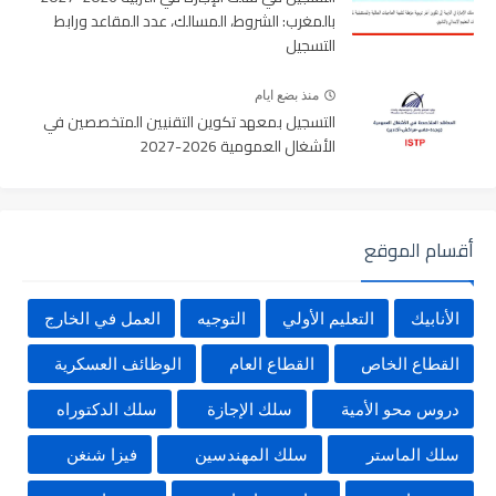
بالمغرب: الشروط، المسالك، عدد المقاعد ورابط
التسجيل
منذ بضع ايام
التسجيل بمعهد تكوين التقنيين المتخصصين في
الأشغال العمومية 2026-2027
أقسام الموقع
الأنابيك
التعليم الأولي
التوجيه
العمل في الخارج
القطاع الخاص
القطاع العام
الوظائف العسكرية
دروس محو الأمية
سلك الإجازة
سلك الدكتوراه
سلك الماستر
سلك المهندسين
فيزا شنغن