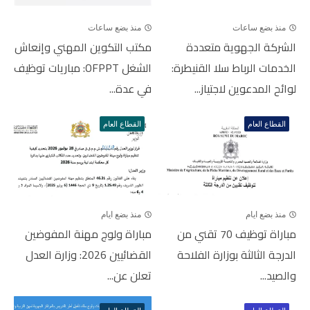
منذ بضع ساعات
منذ بضع ساعات
الشركة الجهوية متعددة
مكتب التكوين المهني وإنعاش
الخدمات الرباط سلا القنيطرة:
الشغل OFPPT: مباريات توظيف
لوائح المدعوين لاجتياز...
في عدة...
القطاع العام
القطاع العام
منذ بضع ايام
منذ بضع ايام
مباراة توظيف 70 تقني من
مباراة ولوج مهنة المفوضين
الدرجة الثالثة بوزارة الفلاحة
القضائيين 2026: وزارة العدل
والصيد...
تعلن عن...