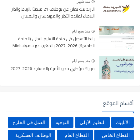
منذ شهر
البريد بنك يعلن عن توظيف 21 منصبًا بالرباط والدار
البيضاء لفائدة الأطر والمهندسين والتقنيين
منذ بضع ايام
رابط التسجيل في منحة التعليم العالي (المنحة
الجامعية) 2026-2027 بالمغرب عبر Minhaty.ma
منذ بضع ايام
مباراة مؤطري محو الأمية بالمساجد 2026-2027
أقسام الموقع
الأنابيك
التعليم الأولي
التوجيه
العمل في الخارج
القطاع الخاص
القطاع العام
الوظائف العسكرية