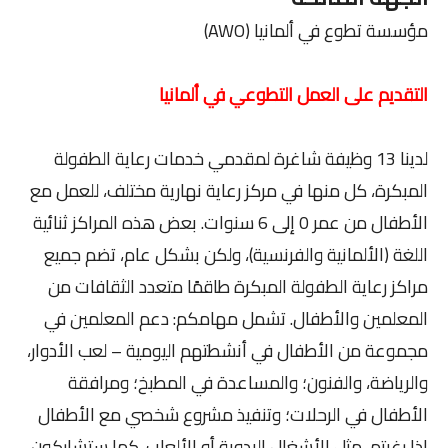
مؤسسة تطوع في ألمانيا (AWO)
التقديم على العمل التطوعي في ألمانيا
لدينا 13 وظيفة شاغرة لمقدمي خدمات رعاية الطفولة
المبكرة، كل منها في مركز رعاية نهارية مختلف، للعمل مع
الأطفال من عمر 0 ​​إلى 6 سنوات. بعض هذه المراكز ثنائية
اللغة (الألمانية والفرنسية)، ولكن بشكل عام، تضم جميع
مراكز رعاية الطفولة المبكرة طاقمًا متعدد الثقافات من
المعلمين والأطفال. تشمل مهامكم: دعم المعلمين في
مجموعة من الأطفال في أنشطتهم اليومية – لعب الأدوار،
والرياضة، والفنون؛ والمساعدة في المطبخ؛ ومرافقة
الأطفال في الرحلات؛ وتنفيذ مشروع شخصي مع الأطفال
إذا رغبتم، مثل الأشغال اليدوية أو الألعاب. كما ستشاركون