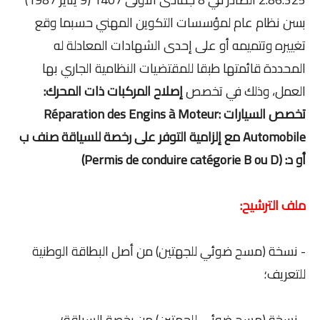
بسن نظام عام لمؤسسات التكوين المهني حسبما وقع
تغييره وتتميمه أو على إحدى الشهادات المعادلة له
المحددة قائمتها طبقا للمقتضيات النظامية الجاري بها
العمل، وذلك في تخصص
إصلاح المركبات ذات المحرك:
تخصص السيارات Réparation des Engins à Moteur:
Automobile مع إلزامية التوفر على رخصة للسياقة صنف ب
أو د: (Permis de conduire catégorie B ou D)
ملف الترشيح:
- نسخة (مسح ضوئي للجهتين) من أصل البطاقة الوطنية
للتعريف؛
- نسخة (مسح ضوئي للجهتين) من رخصة السياقة؛