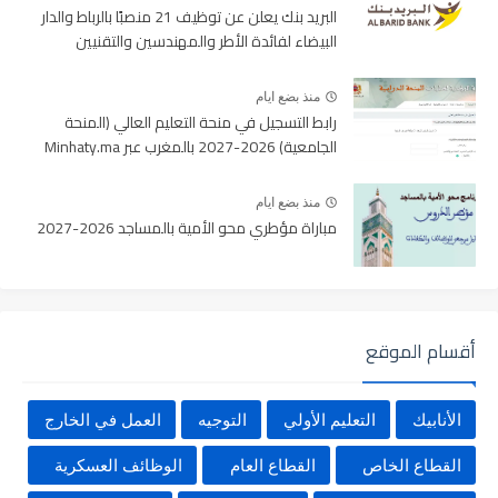
البريد بنك يعلن عن توظيف 21 منصبًا بالرباط والدار
البيضاء لفائدة الأطر والمهندسين والتقنيين
منذ بضع ايام
رابط التسجيل في منحة التعليم العالي (المنحة
الجامعية) 2026-2027 بالمغرب عبر Minhaty.ma
منذ بضع ايام
مباراة مؤطري محو الأمية بالمساجد 2026-2027
أقسام الموقع
الأنابيك
التعليم الأولي
التوجيه
العمل في الخارج
القطاع الخاص
القطاع العام
الوظائف العسكرية