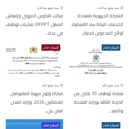
منذ بضع ساعات
منذ بضع ساعات
الشركة الجهوية متعددة
مكتب التكوين المهني وإنعاش
الخدمات الرباط سلا القنيطرة:
الشغل OFPPT: مباريات توظيف
لوائح المدعوين لاجتياز...
في عدة...
القطاع العام
القطاع العام
منذ بضع ايام
منذ بضع ايام
مباراة توظيف 70 تقني من
مباراة ولوج مهنة المفوضين
الدرجة الثالثة بوزارة الفلاحة
القضائيين 2026: وزارة العدل
والصيد...
تعلن عن...
القطاع العام
القطاع العام