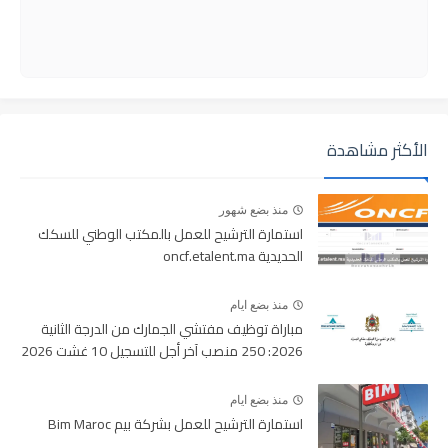
الأكثر مشاهدة
منذ بضع شهور
استمارة الترشيح للعمل بالمكتب الوطني للسكك
الحديدية oncf.etalent.ma
منذ بضع ايام
مباراة توظيف مفتشي الجمارك من الدرجة الثانية
2026: 250 منصب آخر أجل للتسجيل 10 غشت 2026
منذ بضع ايام
استمارة الترشيح للعمل بشركة بيم Bim Maroc