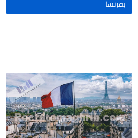
بفرنسا