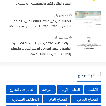
البيضاء لفائدة الأطر والمهندسين والتقنيين
منذ بضع ايام
رابط التسجيل في منحة التعليم العالي (المنحة
الجامعية) 2026-2027 بالمغرب عبر Minhaty.ma
منذ بضع ايام
مباراة توظيف 70 تقني من الدرجة الثالثة بوزارة
الفلاحة والصيد البحري والتنمية القروية والمياه
والغابات آخر أجل 19 غشت 2026
أقسام الموقع
الأنابيك
التعليم الأولي
التوجيه
العمل في الخارج
القطاع الخاص
القطاع العام
الوظائف العسكرية