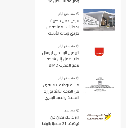
وطريقة التسجيل عبر
منصة ولوج
منذ بضع ايام
فرص عمل حصرية
بمطارات المملكة عن
طريق وكالة الأنابيك
2026
منذ بضع ايام
الإيميل الرسمي لإرسال
طلب عمل إلى شركة
بيمو المغرب BIMO
2026
منذ بضع ايام
مباراة توظيف 70 تقني
من الدرجة الثالثة بوزارة
الفلاحة والصيد البحري
والتنمية القروية والمياه
والغابات آخر أجل 19
منذ شهر
غشت 2026
البريد بنك يعلن عن
توظيف 21 منصبًا بالرباط