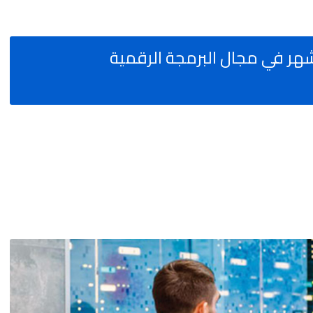
ن فابور للشباب لمدة 6 أشهر في مجال البرمجة الرقمية