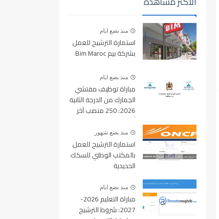
الأكثر مشاهدة
منذ بضع ايام
استمارة الترشيح للعمل
بشركة بيم Bim Maroc
منذ بضع ايام
مباراة توظيف مفتشي
الجمارك من الدرجة الثانية
2026: 250 منصب آخر
أجل للتسجيل 10 غشت
2026
منذ بضع شهور
استمارة الترشيح للعمل
بالمكتب الوطني للسكك
الحديدية
oncf.etalent.ma
منذ بضع ايام
مباراة التعليم 2026-
2027: شروط الترشيح