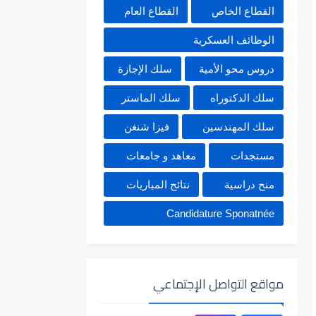
القطاع الخاص
القطاع العام
الوظائف العسكرية
دروس محو الأمية
سلك الإجازة
سلك الدكتوراه
سلك الماستر
سلك المهندسين
فيزا شنغن
مستجدات
معاهد و جامعات
منح دراسية
نتائج المباريات
Candidature Sponatnée
مواقع التواصل الإجتماعي