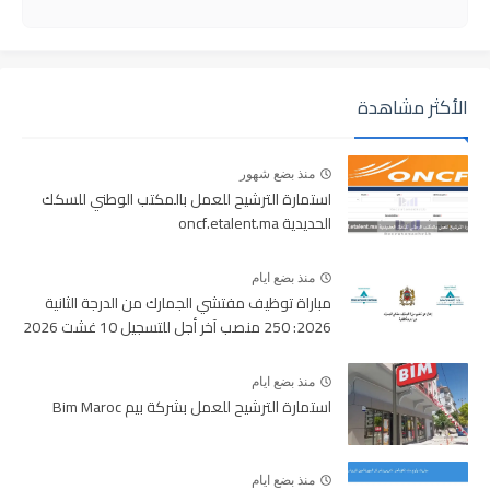
الأكثر مشاهدة
منذ بضع شهور
استمارة الترشيح للعمل بالمكتب الوطني للسكك
الحديدية oncf.etalent.ma
منذ بضع ايام
مباراة توظيف مفتشي الجمارك من الدرجة الثانية
2026: 250 منصب آخر أجل للتسجيل 10 غشت 2026
منذ بضع ايام
استمارة الترشيح للعمل بشركة بيم Bim Maroc
منذ بضع ايام