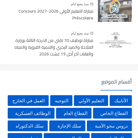
منذ بضع ايام
مباراة التعليم الأولي 2026-2027 Concours
Préscolaire
منذ بضع ايام
مباراة توظيف 70 تقني من الدرجة الثالثة بوزارة
الفلاحة والصيد البحري والتنمية القروية والمياه
والغابات آخر أجل 19 غشت 2026
أقسام الموقع
الأنابيك
التعليم الأولي
التوجيه
العمل في الخارج
القطاع الخاص
القطاع العام
الوظائف العسكرية
دروس محو الأمية
سلك الإجازة
سلك الدكتوراه