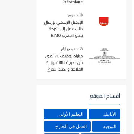
Préscolaire
منذ يوم
الإيميل الرسمي لإرسال
طلب عمل إلى شركة
بيمو المغرب BIMO
2026
منذ بضع ايام
مباراة توظيف 70 تقني
من الدرجة الثالثة بوزارة
الفلاحة والصيد البحري
والتنمية القروية والمياه
والغابات آخر أجل 19
غشت 2026
أقسام الموقع
الأنابيك
التعليم الأولي
التوجيه
العمل في الخارج