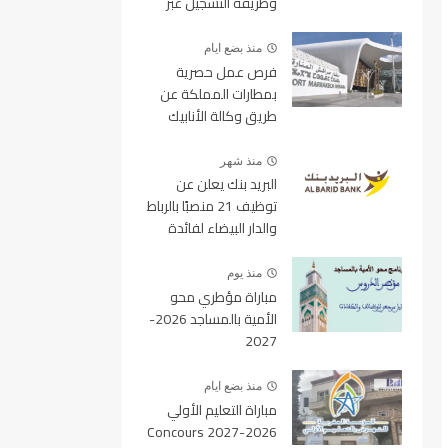
وطريقة التسجيل عبر
منصة ولوج
منذ بضع ايام
فرص عمل حصرية
بمطارات المملكة عن
طريق وكالة الأنابيك
2026
منذ شهر
البريد بنك يعلن عن
توظيف 21 منصبًا بالرباط
والدار البيضاء لفائدة
الأطر والمهندسين
والتقنيين
منذ يوم
مباراة مؤطري محو
الأمية بالمساجد 2026-
2027
منذ بضع ايام
مباراة التعليم الأولي
2026-2027 Concours