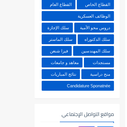
القطاع الخاص
القطاع العام
الوظائف العسكرية
دروس محو الأمية
سلك الإجازة
سلك الدكتوراه
سلك الماستر
سلك المهندسين
فيزا شنغن
مستجدات
معاهد و جامعات
منح دراسية
نتائج المباريات
Candidature Sponatnée
مواقع التواصل الإجتماعي