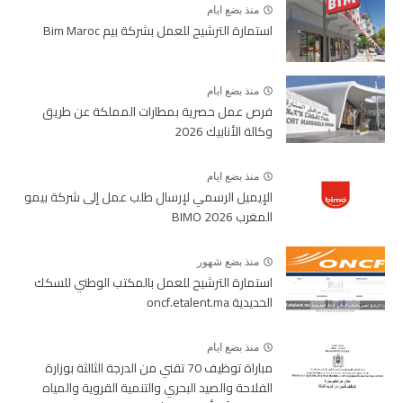
منذ بضع ايام
استمارة الترشيح للعمل بشركة بيم Bim Maroc
منذ بضع ايام
فرص عمل حصرية بمطارات المملكة عن طريق
وكالة الأنابيك 2026
منذ بضع ايام
الإيميل الرسمي لإرسال طلب عمل إلى شركة بيمو
المغرب BIMO 2026
منذ بضع شهور
استمارة الترشيح للعمل بالمكتب الوطني للسكك
الحديدية oncf.etalent.ma
منذ بضع ايام
مباراة توظيف 70 تقني من الدرجة الثالثة بوزارة
الفلاحة والصيد البحري والتنمية القروية والمياه