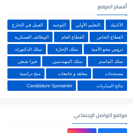
أقسام الموقع
الأنابيك
التعليم الأولي
التوجيه
العمل في الخارج
القطاع الخاص
القطاع العام
الوظائف العسكرية
دروس محو الأمية
سلك الإجازة
سلك الدكتوراه
سلك الماستر
سلك المهندسين
فيزا شنغن
مستجدات
معاهد و جامعات
منح دراسية
نتائج المباريات
Candidature Sponatnée
مواقع التواصل الإجتماعي