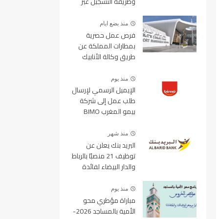
وطريقة التسجيل عبر
منصة ولوج
منذ بضع ايام
فرص عمل حصرية
بمطارات المملكة عن
طريق وكالة الأنابيك
2026
منذ يوم
الإيميل الرسمي لإرسال
طلب عمل إلى شركة
بيمو المغرب BIMO
2026
منذ شهر
البريد بنك يعلن عن
توظيف 21 منصبًا بالرباط
والدار البيضاء لفائدة
الأطر والمهندسين
والتقنيين
منذ يوم
مباراة مؤطري محو
الأمية بالمساجد 2026-