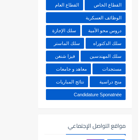
القطاع الخاص
القطاع العام
الوظائف العسكرية
دروس محو الأمية
سلك الإجازة
سلك الدكتوراه
سلك الماستر
سلك المهندسين
فيزا شنغن
مستجدات
معاهد و جامعات
منح دراسية
نتائج المباريات
Candidature Sponatnée
مواقع التواصل الإجتماعي