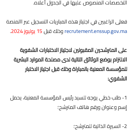
التخصصات المنصوص عليها في الجدول أعلاه.
فعلى الراغبين في اجتياز هذه المباريات التسجيل عبر االمنصة
recrutement.enssup.gov.ma
وذلك قبل
15 يوليوز 2024
.
على المترشحين المقبولين لاجتياز الاختبارات الشفوية
الالتزام بوضع الوثائق التالية لدى مصلحة الموارد البشرية
للمؤسسة المعنية بالمباراة وذلك قبل اجتياز الاختبار
الشفوي:
1- طلب خطي يوجه للسيد رئيس المؤسسة المعنية، يحمل
إسم وعنوان ورقم هاتف المترشح؛
2- السيرة الذاتية للمترشح؛