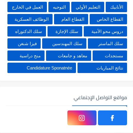
الأنابيك
التعليم الأولي
التوجيه
العمل في الخارج
القطاع الخاص
القطاع العام
الوظائف العسكرية
دروس محو الأمية
سلك الإجازة
سلك الدكتوراه
سلك الماستر
سلك المهندسين
فيزا شنغن
مستجدات
معاهد و جامعات
منح دراسية
نتائج المباريات
Candidature Sponatnée
مواقع التواصل الإجتماعي