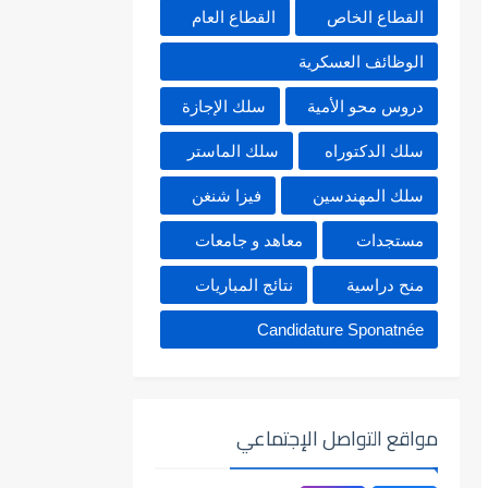
القطاع الخاص
القطاع العام
الوظائف العسكرية
دروس محو الأمية
سلك الإجازة
سلك الدكتوراه
سلك الماستر
سلك المهندسين
فيزا شنغن
مستجدات
معاهد و جامعات
منح دراسية
نتائج المباريات
Candidature Sponatnée
مواقع التواصل الإجتماعي