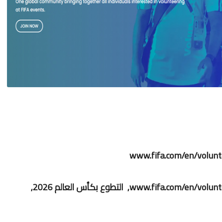
التسجيل في التطوع بكأس العالم 2026 www.fifa.com/en/volunteers, التطوع بكأس العالم 2026,