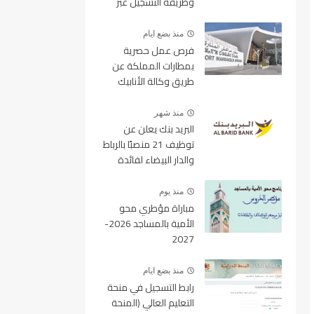
وطريقة التسجيل عبر
منصة ولوج
منذ بضع ايام
فرص عمل حصرية
بمطارات المملكة عن
طريق وكالة الأنابيك
2026
منذ شهر
البريد بنك يعلن عن
توظيف 21 منصبًا بالرباط
والدار البيضاء لفائدة
الأطر والمهندسين
والتقنيين
منذ يوم
مباراة مؤطري محو
الأمية بالمساجد 2026-
2027
منذ بضع ايام
رابط التسجيل في منحة
التعليم العالي (المنحة