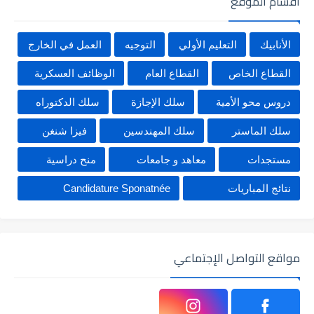
أقسام الموقع
الأنابيك
التعليم الأولي
التوجيه
العمل في الخارج
القطاع الخاص
القطاع العام
الوظائف العسكرية
دروس محو الأمية
سلك الإجازة
سلك الدكتوراه
سلك الماستر
سلك المهندسين
فيزا شنغن
مستجدات
معاهد و جامعات
منح دراسية
نتائج المباريات
Candidature Sponatnée
مواقع التواصل الإجتماعي