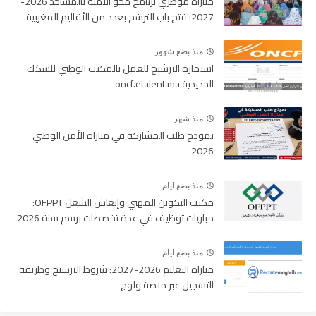
مباراة مؤطري برنامج محو الأمية بالمساجد 2026-
2027: فتح باب الترشح بعدد من الأقاليم المغربية
منذ بضع شهور
استمارة الترشيح للعمل بالمكتب الوطني للسكك
الحديدية oncf.etalent.ma
منذ شهر
نموذج طلب المشاركة في مباراة الأمن الوطني
2026
منذ بضع ايام
مكتب التكوين المهني وإنعاش الشغل OFPPT:
مباريات توظيف في عدة تخصصات برسم سنة 2026
منذ بضع ايام
مباراة التعليم 2026-2027: شروط الترشيح وطريقة
التسجيل عبر منصة ولوج