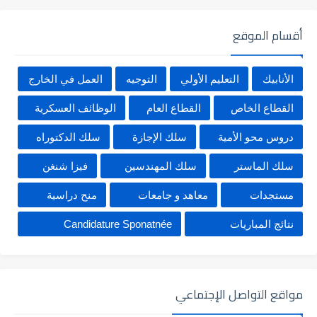
أقسام الموقع
الأنابيك
التعليم الأولي
التوجيه
العمل في الخارج
القطاع الخاص
القطاع العام
الوظائف العسكرية
دروس محو الأمية
سلك الإجازة
سلك الدكتوراه
سلك الماستر
سلك المهندسين
فيزا شنغن
مستجدات
معاهد و جامعات
منح دراسية
نتائج المباريات
Candidature Sponatnée
مواقع التواصل الإجتماعي