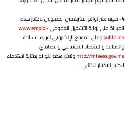
يدلو بترخيصهم لاجتياز المباراة داخل الآجال المذكورة.
4-
سيتم نشر لوائح المترشحين المقبولين لاجتياز هذه
المباراة على بوابة التشغيل العمومي
www.emploi-
public.ma
وعلى الموقع الإلكتروني لوزارة السياحة
والصناعة والاقتصاد الاجتماعي والتضامني
http://mtaess.gov.ma
وتعتبر هذه اللوائح بمثابة استدعاء
لاجتياز الاختبار الكتابي.