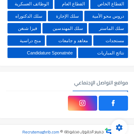
القطاع الخاص
القطاع العام
الوظائف العسكرية
دروس محو الأمية
سلك الإجازة
سلك الدكتوراه
سلك الماستر
سلك المهندسين
فيزا شنغن
مستجدات
معاهد و جامعات
منح دراسية
نتائج المباريات
Candidature Sponatnée
مواقع التواصل الإجتماعي
جميع الحقوق محفوظة ©
Recrutemaghrib.com