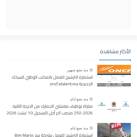
الأكثر مشاهدة
منذ بضع شهور
استمارة الترشيح للعمل بالمكتب الوطني للسكك
الحديدية oncf.etalent.ma
منذ بضع ايام
مباراة توظيف مفتشي الجمارك من الدرجة الثانية
2026: 250 منصب آخر أجل للتسجيل 10 غشت 2026
منذ بضع ايام
استمارة الترشيح للعمل بشركة بيم Bim Maroc