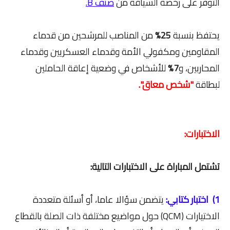
التوفر على رخصة السياقة من
صنف B.
يحتفظ بنسبة
25%
من المناصب للمرشحين من قدماء
المقاومين ومكفولي الأمة وقدماء العسكريين وقدماء
المحاربين، و
7%
للأشخاص في وضعية إعاقة الحاملين
لبطاقة
"شخص معاق".
الاختبارات:
تشتمل المباراة على الاختبارات التالية:
1) اختبار كتابي:
يتضمن سؤالا عاما، أو أسئلة متعددة
الاختيارات (QCM) حول مواضيع مختلفة ذات الصلة بالقطاع