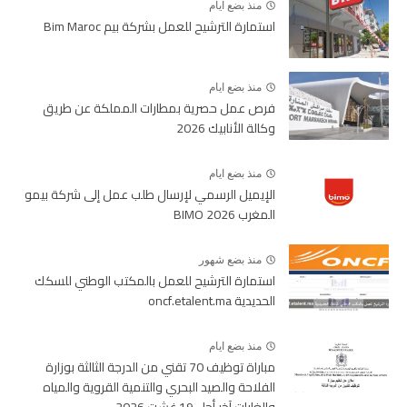
منذ بضع ايام
استمارة الترشيح للعمل بشركة بيم Bim Maroc
منذ بضع ايام
فرص عمل حصرية بمطارات المملكة عن طريق
وكالة الأنابيك 2026
منذ بضع ايام
الإيميل الرسمي لإرسال طلب عمل إلى شركة بيمو
المغرب BIMO 2026
منذ بضع شهور
استمارة الترشيح للعمل بالمكتب الوطني للسكك
الحديدية oncf.etalent.ma
منذ بضع ايام
مباراة توظيف 70 تقني من الدرجة الثالثة بوزارة
الفلاحة والصيد البحري والتنمية القروية والمياه