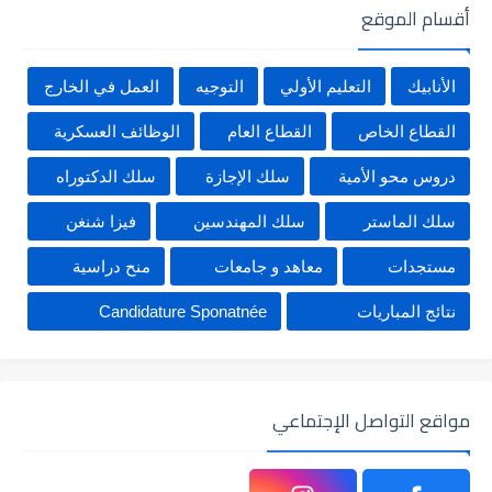
أقسام الموقع
الأنابيك
التعليم الأولي
التوجيه
العمل في الخارج
القطاع الخاص
القطاع العام
الوظائف العسكرية
دروس محو الأمية
سلك الإجازة
سلك الدكتوراه
سلك الماستر
سلك المهندسين
فيزا شنغن
مستجدات
معاهد و جامعات
منح دراسية
نتائج المباريات
Candidature Sponatnée
مواقع التواصل الإجتماعي