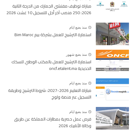
مباراة توظيف مفتشي الجمارك من الدرجة الثانية
2026: 250 منصب آخر أجل للتسجيل 10 غشت 2026
منذ بضع ايام
استمارة الترشيح للعمل بشركة بيم Bim Maroc
منذ بضع شهور
استمارة الترشيح للعمل بالمكتب الوطني للسكك
الحديدية oncf.etalent.ma
منذ بضع ايام
مباراة التعليم 2026-2027: شروط الترشيح وطريقة
التسجيل عبر منصة ولوج
منذ بضع ايام
فرص عمل حصرية بمطارات المملكة عن طريق
وكالة الأنابيك 2026