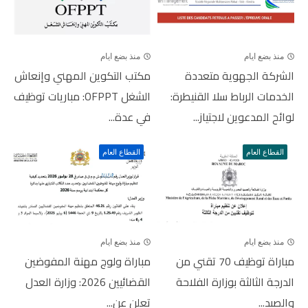
منذ بضع ايام
منذ بضع ايام
الشركة الجهوية متعددة
مكتب التكوين المهني وإنعاش
الخدمات الرباط سلا القنيطرة:
الشغل OFPPT: مباريات توظيف
لوائح المدعوين لاجتياز...
في عدة...
القطاع العام
القطاع العام
منذ بضع ايام
منذ بضع ايام
مباراة توظيف 70 تقني من
مباراة ولوج مهنة المفوضين
الدرجة الثالثة بوزارة الفلاحة
القضائيين 2026: وزارة العدل
والصيد...
تعلن عن...