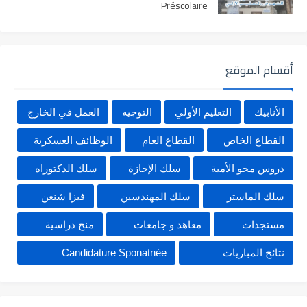
Préscolaire
أقسام الموقع
الأنابيك
التعليم الأولي
التوجيه
العمل في الخارج
القطاع الخاص
القطاع العام
الوظائف العسكرية
دروس محو الأمية
سلك الإجازة
سلك الدكتوراه
سلك الماستر
سلك المهندسين
فيزا شنغن
مستجدات
معاهد و جامعات
منح دراسية
نتائج المباريات
Candidature Sponatnée