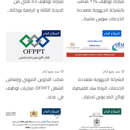
مباراة توظيف 174 منصب
مباراة توظيف 03 تقني من
بالشركة الجهوية متعددة
الدرجة الثالثة و الرابعة بوكالة...
الخدمات سوس ماسة...
القطاع العام
القطاع العام
منذ بضع ايام
منذ بضع ايام
الشركة الجهوية متعددة
مكتب التكوين المهني وإنعاش
الخدمات الرباط سلا القنيطرة:
الشغل OFPPT: مباريات توظيف
لوائح المدعوين لاجتياز...
في عدة...
القطاع العام
القطاع العام