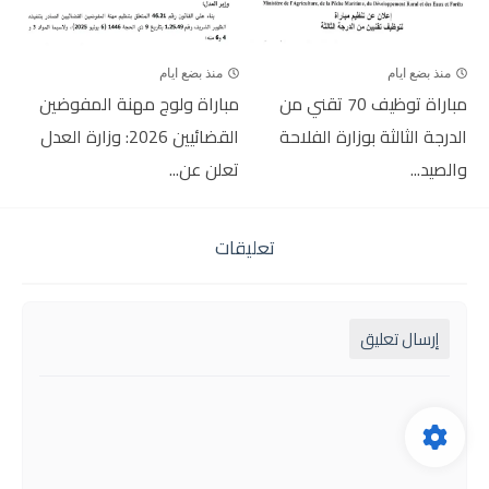
منذ بضع ايام
منذ بضع ايام
مباراة توظيف 70 تقني من
مباراة ولوج مهنة المفوضين
الدرجة الثالثة بوزارة الفلاحة
القضائيين 2026: وزارة العدل
والصيد...
تعلن عن...
تعليقات
إرسال تعليق