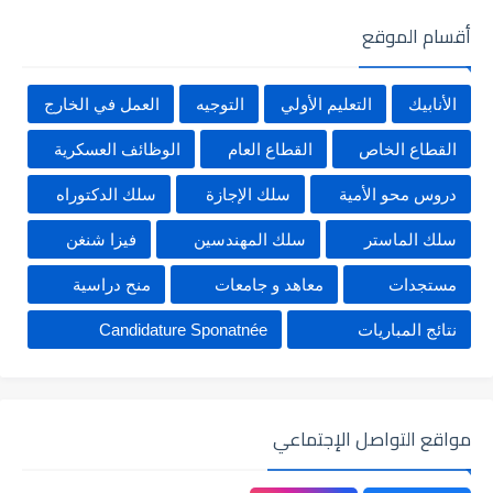
أقسام الموقع
الأنابيك
التعليم الأولي
التوجيه
العمل في الخارج
القطاع الخاص
القطاع العام
الوظائف العسكرية
دروس محو الأمية
سلك الإجازة
سلك الدكتوراه
سلك الماستر
سلك المهندسين
فيزا شنغن
مستجدات
معاهد و جامعات
منح دراسية
نتائج المباريات
Candidature Sponatnée
مواقع التواصل الإجتماعي