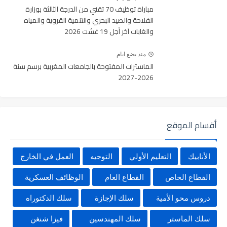
مباراة توظيف 70 تقني من الدرجة الثالثة بوزارة
الفلاحة والصيد البحري والتنمية القروية والمياه
والغابات آخر أجل 19 غشت 2026
منذ بضع ايام
الماسترات المفتوحة بالجامعات المغربية برسم سنة
2026-2027
أقسام الموقع
الأنابيك
التعليم الأولي
التوجيه
العمل في الخارج
القطاع الخاص
القطاع العام
الوظائف العسكرية
دروس محو الأمية
سلك الإجازة
سلك الدكتوراه
سلك الماستر
سلك المهندسين
فيزا شنغن