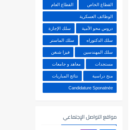
القطاع الخاص
القطاع العام
الوظائف العسكرية
دروس محو الأمية
سلك الإجازة
سلك الدكتوراه
سلك الماستر
سلك المهندسين
فيزا شنغن
مستجدات
معاهد و جامعات
منح دراسية
نتائج المباريات
Candidature Sponatnée
مواقع التواصل الإجتماعي