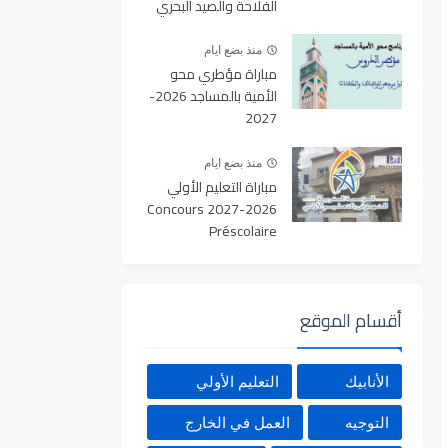
الفلاحة والصيد البحري
والتنمية القروية والمياه
والغابات آخر أجل 19
منذ بضع ايام
غشت 2026
مباراة مؤطري محو
الأمية بالمساجد 2026-
2027
منذ بضع ايام
مباراة التعليم الأولي
2026-2027 Concours
Préscolaire
أقسام الموقع
الأنابيك
التعليم الأولي
التوجيه
العمل في الخارج