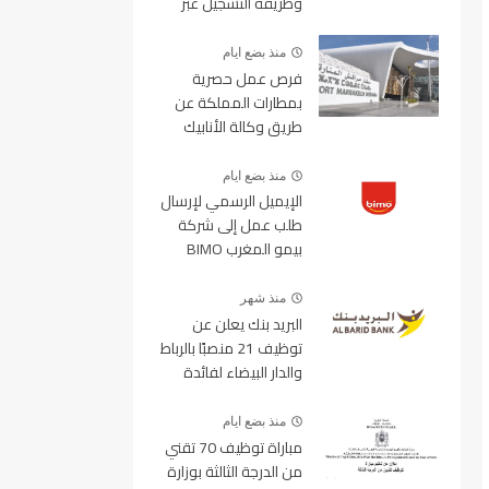
وطريقة التسجيل عبر
منصة ولوج
منذ بضع ايام
فرص عمل حصرية
بمطارات المملكة عن
طريق وكالة الأنابيك
2026
منذ بضع ايام
الإيميل الرسمي لإرسال
طلب عمل إلى شركة
بيمو المغرب BIMO
2026
منذ شهر
البريد بنك يعلن عن
توظيف 21 منصبًا بالرباط
والدار البيضاء لفائدة
الأطر والمهندسين
والتقنيين
منذ بضع ايام
مباراة توظيف 70 تقني
من الدرجة الثالثة بوزارة