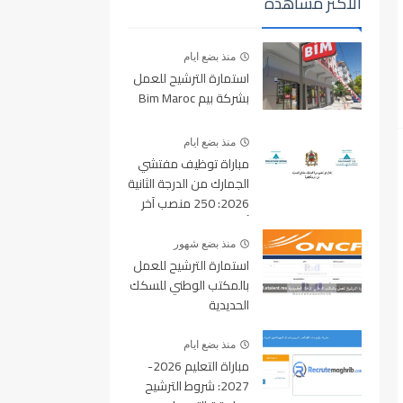
الأكثر مشاهدة
منذ بضع ايام
استمارة الترشيح للعمل
بشركة بيم Bim Maroc
منذ بضع ايام
مباراة توظيف مفتشي
الجمارك من الدرجة الثانية
2026: 250 منصب آخر
أجل للتسجيل 10 غشت
2026
منذ بضع شهور
استمارة الترشيح للعمل
بالمكتب الوطني للسكك
الحديدية
oncf.etalent.ma
منذ بضع ايام
مباراة التعليم 2026-
2027: شروط الترشيح