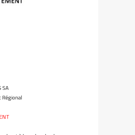
S SA
 Régional
MENT