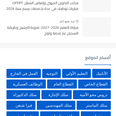
مكتب التكوين المهني وإنعاش الشغل OFPPT:
مباريات توظيف في عدة تخصصات برسم سنة 2026
منذ بضع ايام
مباراة التعليم 2026-2027: شروط الترشيح وطريقة
التسجيل عبر منصة ولوج
أقسام الموقع
الأنابيك
التعليم الأولي
التوجيه
العمل في الخارج
القطاع الخاص
القطاع العام
الوظائف العسكرية
دروس محو الأمية
سلك الإجازة
سلك الدكتوراه
سلك الماستر
سلك المهندسين
فيزا شنغن
مستجدات
معاهد و جامعات
منح دراسية