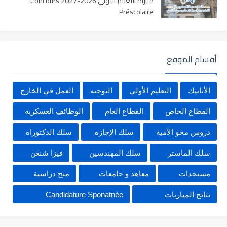
مباراة التعليم الأولي 2026-2027 Concours
Préscolaire
أقسام الموقع
الأنابيك
التعليم الأولي
التوجيه
العمل في الخارج
القطاع الخاص
القطاع العام
الوظائف العسكرية
دروس محو الأمية
سلك الإجازة
سلك الدكتوراه
سلك الماستر
سلك المهندسين
فيزا شنغن
مستجدات
معاهد و جامعات
منح دراسية
نتائج المباريات
Candidature Sponatnée