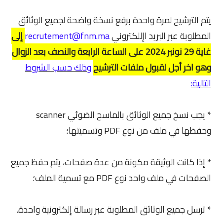
يتم الترشيح لمرة واحدة برفع نسخة واضحة لجميع الوثائق
المطلوبة عبر البريد اإللكتروني
recrutement@fnm.ma
إلى
غاية 29 نونبر 2024 على الساعة الرابعة والنصف بعد الزوال
وهو اخر أجل لقبول ملفات الترشيح
وذلك حسب الشروط
التالية:
* يجب نسخ جميع الوثائق بالماسح الضوئي scanner
وحفظها في ملف من نوع PDF وتسميتها؛
* إذا كانت الوثيقة مكونة من عدة صفحات، يتم حفظ جميع
الصفحات في ملف واحد نوع PDF مع تسمية الملف؛
* ترسل جميع الوثائق المطلوبة عبر رسالة إلكترونية واحدة.