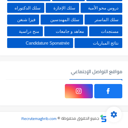
دروس محو الأمية
سلك الإجازة
سلك الدكتوراه
سلك الماستر
سلك المهندسين
فيزا شنغن
مستجدات
معاهد و جامعات
منح دراسية
نتائج المباريات
Candidature Sponatnée
مواقع التواصل الإجتماعي
جميع الحقوق محفوظة ©
Recrutemaghrib.com