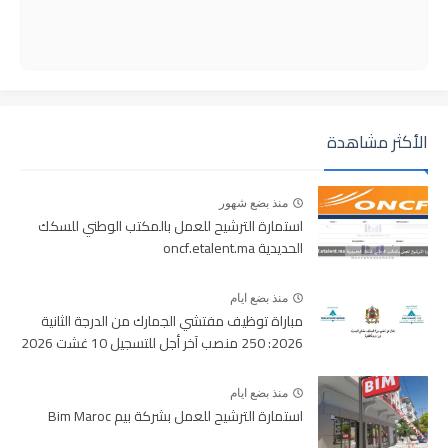
الأكثر مشاهدة
منذ بضع شهور
استمارة الترشيح للعمل بالمكتب الوطني للسكك
الحديدية oncf.etalent.ma
منذ بضع ايام
مباراة توظيف مفتشي الجمارك من الدرجة الثانية
2026: 250 منصب آخر أجل للتسجيل 10 غشت 2026
منذ بضع ايام
استمارة الترشيح للعمل بشركة بيم Bim Maroc