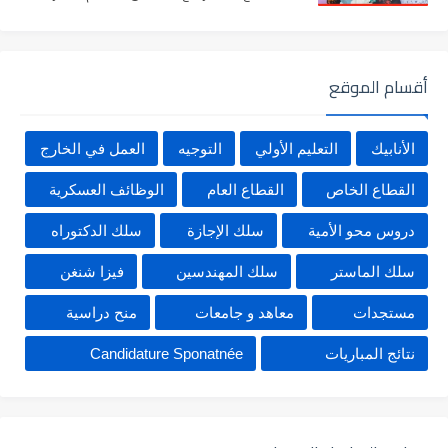
أقسام الموقع
الأنابيك
التعليم الأولي
التوجيه
العمل في الخارج
القطاع الخاص
القطاع العام
الوظائف العسكرية
دروس محو الأمية
سلك الإجازة
سلك الدكتوراه
سلك الماستر
سلك المهندسين
فيزا شنغن
مستجدات
معاهد و جامعات
منح دراسية
نتائج المباريات
Candidature Sponatnée