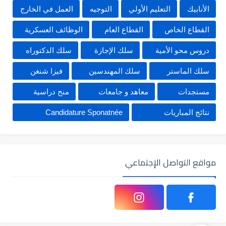
الأنابيك
التعليم الأولي
التوجيه
العمل في الخارج
القطاع الخاص
القطاع العام
الوظائف العسكرية
دروس محو الأمية
سلك الإجازة
سلك الدكتوراه
سلك الماستر
سلك المهندسين
فيزا شنغن
مستجدات
معاهد و جامعات
منح دراسية
نتائج المباريات
Candidature Sponatnée
مواقع التواصل الإجتماعي