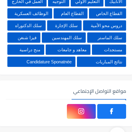
الأنابيك
التعليم الأولي
التوجيه
العمل في الخارج
القطاع الخاص
القطاع العام
الوظائف العسكرية
دروس محو الأمية
سلك الإجازة
سلك الدكتوراه
سلك الماستر
سلك المهندسين
فيزا شنغن
مستجدات
معاهد و جامعات
منح دراسية
نتائج المباريات
Candidature Sponatnée
مواقع التواصل الإجتماعي