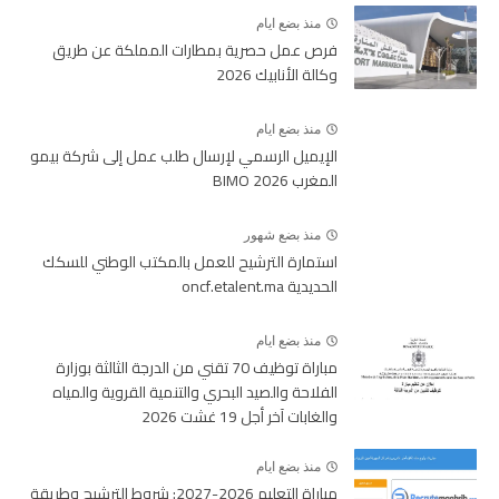
منذ بضع ايام
فرص عمل حصرية بمطارات المملكة عن طريق
وكالة الأنابيك 2026
منذ بضع ايام
الإيميل الرسمي لإرسال طلب عمل إلى شركة بيمو
المغرب BIMO 2026
منذ بضع شهور
استمارة الترشيح للعمل بالمكتب الوطني للسكك
الحديدية oncf.etalent.ma
منذ بضع ايام
مباراة توظيف 70 تقني من الدرجة الثالثة بوزارة
الفلاحة والصيد البحري والتنمية القروية والمياه
والغابات آخر أجل 19 غشت 2026
منذ بضع ايام
مباراة التعليم 2026-2027: شروط الترشيح وطريقة