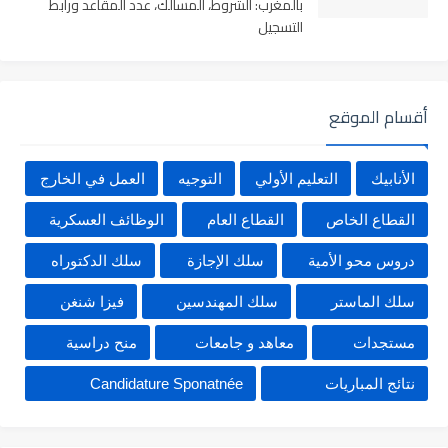
بالمغرب: الشروط، المسالك، عدد المقاعد ورابط
التسجيل
أقسام الموقع
الأنابيك
التعليم الأولي
التوجيه
العمل في الخارج
القطاع الخاص
القطاع العام
الوظائف العسكرية
دروس محو الأمية
سلك الإجازة
سلك الدكتوراه
سلك الماستر
سلك المهندسين
فيزا شنغن
مستجدات
معاهد و جامعات
منح دراسية
نتائج المباريات
Candidature Sponatnée