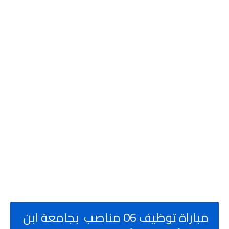
مباراة توظيف 06 مناصب بجامعة ابن